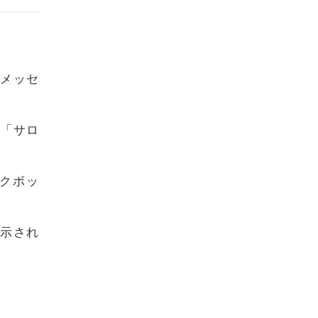
メッセ
「
サロ
クボッ
示され